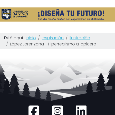
Está aquí:
Inicio
Inspiración
Ilustración
López Lorenzana - Hiperrealismo a lapicero