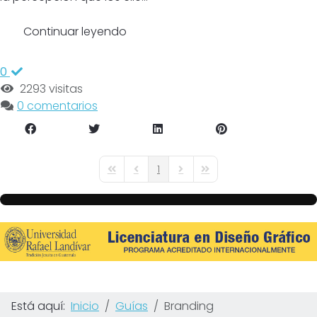
Continuar leyendo
0
2293 visitas
0 comentarios
1
First Page
Previous Page
Next Page
Last Page
Está aquí:
Inicio
Guías
Branding