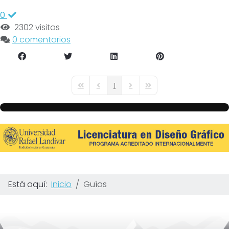
0
2302 visitas
0 comentarios
1
First Page
Previous Page
Next Page
Last Page
Está aquí:
Inicio
Guías