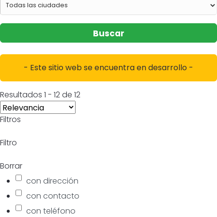
Buscar
- Este sitio web se encuentra en desarrollo -
Resultados
1
-
12
de
12
Filtros
Filtro
Borrar
con dirección
con contacto
con teléfono