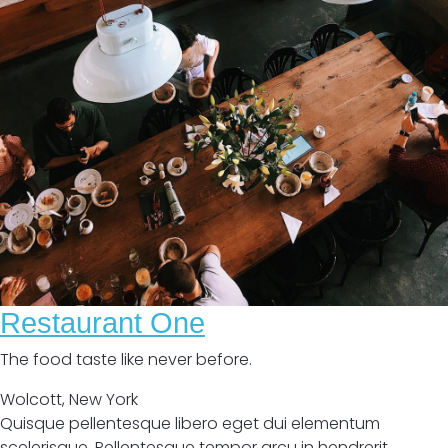
Restaurant One
The food taste like never before.
Wolcott
,
New York
Quisque pellentesque libero eget dui elementum
scelerisque. Pellentesque tempor arcu in hendrerit