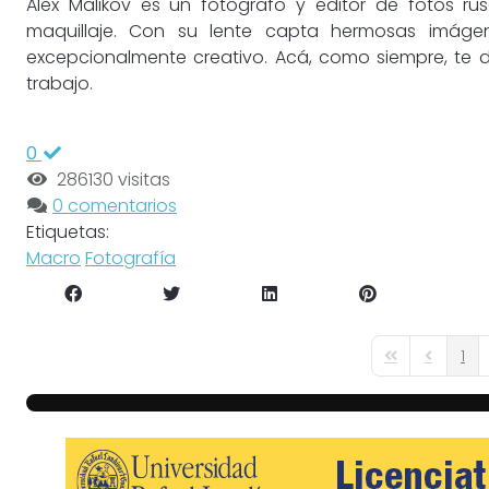
Alex Malikov es un fotógrafo y editor de fotos r
maquillaje. Con su lente capta hermosas imáge
excepcionalmente creativo. Acá, como siempre, te 
trabajo.
0
286130 visitas
0 comentarios
Etiquetas:
Macro
Fotografía
1
First Page
Previous