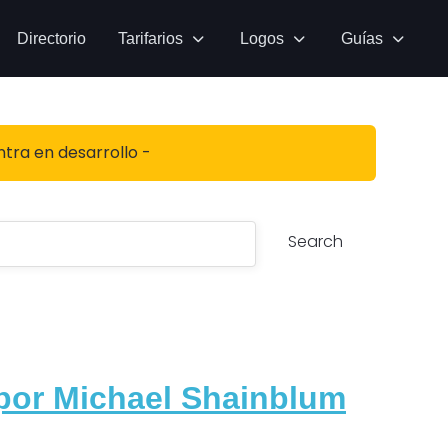
Directorio
Tarifarios
Logos
Guías
ntra en desarrollo -
Search
por Michael Shainblum